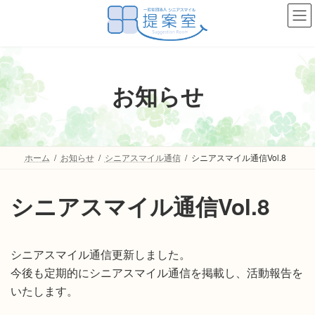
コ
ナ
ン
ビ
テ
ゲ
ン
ー
ツ
シ
お知らせ
へ
ョ
ス
ン
キ
に
ッ
移
ホーム
お知らせ
シニアスマイル通信
シニアスマイル通信Vol.8
プ
動
シニアスマイル通信Vol.8
シニアスマイル通信更新しました。
今後も定期的にシニアスマイル通信を掲載し、活動報告を
いたします。